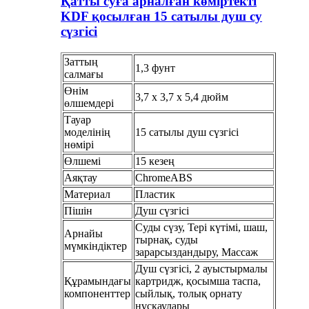
Қатты суға арналған көміртекті
KDF қосылған 15 сатылы душ су
сүзгісі
Заттың
1,3 фунт
салмағы
Өнім
3,7 x 3,7 x 5,4 дюйм
өлшемдері
Тауар
моделінің
15 сатылы душ сүзгісі
нөмірі
Өлшемі
15 кезең
Аяқтау
ChromeABS
Материал
Пластик
Пішін
Душ сүзгісі
Суды сүзу, Тері күтімі, шаш,
Арнайы
тырнақ, суды
мүмкіндіктер
зарарсыздандыру, Массаж
Душ сүзгісі, 2 ауыстырмалы
Құрамындағы
картридж, қосымша таспа,
компоненттер
сыйлық, толық орнату
нұсқаулары