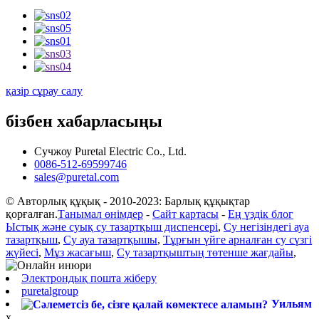
қазір сұрау салу
бізбен хабарласыңы
Сучжоу Puretal Electric Co., Ltd.
0086-512-69599746
sales@puretal.com
© Авторлық құқық - 2010-2023: Барлық құқықтар
қорғалған.
Танымал өнімдер
-
Сайт картасы
-
Ең үздік блог
Ыстық және суық су тазартқыш диспенсері
,
Су негізіндегі ауа
тазартқыш
,
Су ауа тазартқышы
,
Тұрғын үйге арналған су сүзгі
жүйесі
,
Мұз жасағыш
,
Су тазартқыштың төтенше жағдайы
,
Электрондық пошта жіберу
puretalgroup
Уильям
x