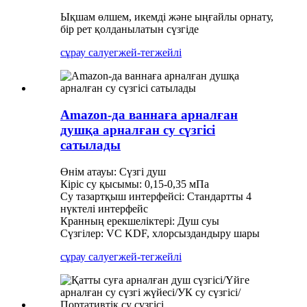
Ықшам өлшем, икемді және ыңғайлы орнату,
бір рет қолданылатын сүзгіде
сұрау салу
егжей-тегжейлі
Amazon-да ваннаға арналған
душқа арналған су сүзгісі
сатылады
Өнім атауы: Сүзгі душ
Кіріс су қысымы: 0,15-0,35 мПа
Су тазартқыш интерфейсі: Стандартты 4
нүктелі интерфейс
Кранның ерекшеліктері: Душ суы
Сүзгілер: VC KDF, хлорсыздандыру шары
сұрау салу
егжей-тегжейлі