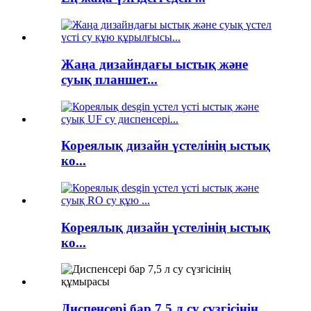
Жаңа дизайндағы ыстық және
суық планшет...
Кореялық дизайн үстелінің ыстық
ко...
Кореялық дизайн үстелінің ыстық
ко...
Диспенсері бар 7,5 л су сүзгісінің