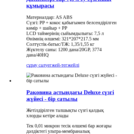
құмырасы
Материалдар: AS ABS
Сүзгі: PP + кокос қабығымен белсендірілген
көмір + шайыр + PP
LCD таймерінің сыйымдылығы: 7,5 л
Өнімнің өлшемі: 321*207*217.5 мм
Солтүстік-батыс/ТЖ: 1,35/1,55 кг
Жүктелу саны: 1200 дана/20GP, 3774
дана/40HQ
сұрау салу
егжей-тегжейлі
Раковина астындағы Deluxe сүзгі
жүйесі - бір сатылы
Жетілдірілген талшықты сүзгі қалдық
хлорды кетіре алады
Тек 0,01 микрон тесік өлшемі бар жоғары
дәлдіктегі ультра-мембраналық