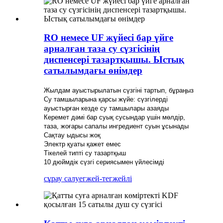
RO немесе UF жүйесі бар үйге
арналған таза су сүзгісінің
диспенсері тазартқышы. Ыстық
сатылымдағы өнімдер
Жылдам ауыстырылатын сүзгіні тартып, бұраңыз
Су тамшыларына қарсы жүйе: сүзгілерді
ауыстырған кезде су тамшылары азаяды
Керемет дәмі бар суық сусындар үшін мөлдір,
таза, жоғары сапалы ингредиент суын ұсынады
Сақтау ыдысы жоқ
Электр қуаты қажет емес
Тікелей типті су тазартқыш
10 дюймдік сүзгі сериясымен үйлесімді
сұрау салу
егжей-тегжейлі