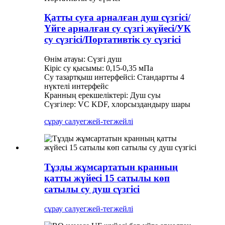
Қатты суға арналған душ сүзгісі/
Үйге арналған су сүзгі жүйесі/УК
су сүзгісі/Портативтік су сүзгісі
Өнім атауы: Сүзгі душ
Кіріс су қысымы: 0,15-0,35 мПа
Су тазартқыш интерфейсі: Стандартты 4
нүктелі интерфейс
Кранның ерекшеліктері: Душ суы
Сүзгілер: VC KDF, хлорсыздандыру шары
сұрау салу
егжей-тегжейлі
Тұзды жұмсартатын кранның
қатты жүйесі 15 сатылы көп
сатылы су душ сүзгісі
сұрау салу
егжей-тегжейлі