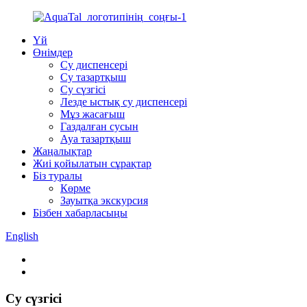
Үй
Өнімдер
Су диспенсері
Су тазартқыш
Су сүзгісі
Лезде ыстық су диспенсері
Мұз жасағыш
Газдалған сусын
Ауа тазартқыш
Жаңалықтар
Жиі қойылатын сұрақтар
Біз туралы
Көрме
Зауытқа экскурсия
Бізбен хабарласыңы
English
Су сүзгісі