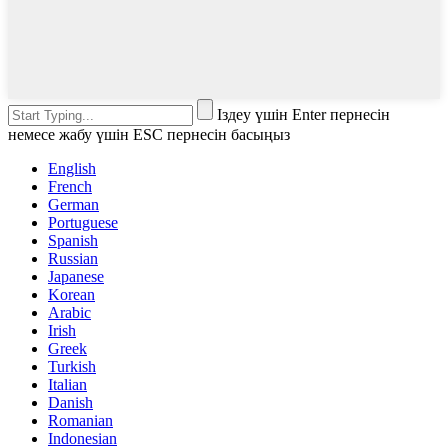
Іздеу үшін Enter пернесін
немесе жабу үшін ESC пернесін басыңыз
English
French
German
Portuguese
Spanish
Russian
Japanese
Korean
Arabic
Irish
Greek
Turkish
Italian
Danish
Romanian
Indonesian