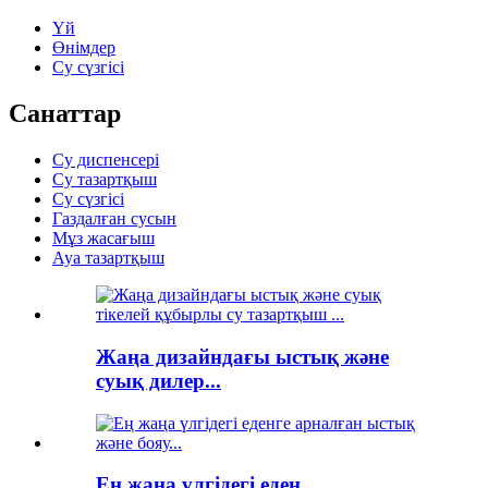
Үй
Өнімдер
Су сүзгісі
Санаттар
Су диспенсері
Су тазартқыш
Су сүзгісі
Газдалған сусын
Мұз жасағыш
Ауа тазартқыш
Жаңа дизайндағы ыстық және
суық дилер...
Ең жаңа үлгідегі еден ...