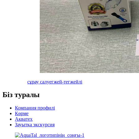
сұрау салу
егжей-тегжейлі
Біз туралы
Компания профилі
Көрме
Акватех
Зауытқа экскурсия