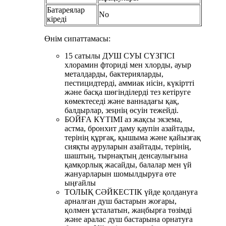
Батареялар
No
кіреді
Өнім сипаттамасы:
15 сатылы ДУШ СУЫ СҮЗГІСІ
хлорамин фториді мен хлорды, ауыр
металдарды, бактерияларды,
пестицидтерді, аммиак иісін, күкіртті
және басқа шөгінділерді тез кетіруге
көмектеседі және ваннадағы қақ,
балдырлар, зеңнің өсуін тежейді.
БОЙҒА КҮТІМІ аз жақсы экзема,
астма, бронхит даму қаупін азайтады,
терінің құрғақ, қышыма және қайызғақ
сияқты ауруларын азайтады, терінің,
шаштың, тырнақтың денсаулығына
қамқорлық жасайды, балалар мен үй
жануарларын шомылдыруға өте
ыңғайлы
ТОЛЫҚ СӘЙКЕСТІК үйде қолдануға
арналған душ бастарын жоғары,
қолмен ұсталатын, жаңбырға төзімді
және аралас душ бастарына орнатуға