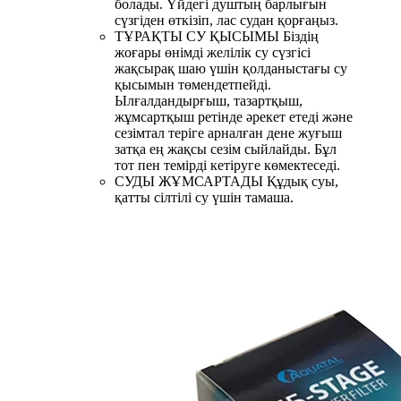
болады. Үйдегі душтың барлығын
сүзгіден өткізіп, лас судан қорғаңыз.
ТҰРАҚТЫ СУ ҚЫСЫМЫ Біздің
жоғары өнімді желілік су сүзгісі
жақсырақ шаю үшін қолданыстағы су
қысымын төмендетпейді.
Ылғалдандырғыш, тазартқыш,
жұмсартқыш ретінде әрекет етеді және
сезімтал теріге арналған дене жуғыш
затқа ең жақсы сезім сыйлайды. Бұл
тот пен темірді кетіруге көмектеседі.
СУДЫ ЖҰМСАРТАДЫ Құдық суы,
қатты сілтілі су үшін тамаша.