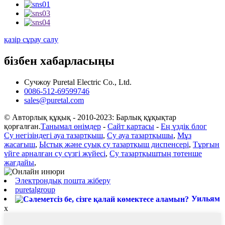
қазір сұрау салу
бізбен хабарласыңы
Сучжоу Puretal Electric Co., Ltd.
0086-512-69599746
sales@puretal.com
© Авторлық құқық - 2010-2023: Барлық құқықтар
қорғалған.
Танымал өнімдер
-
Сайт картасы
-
Ең үздік блог
Су негізіндегі ауа тазартқыш
,
Су ауа тазартқышы
,
Мұз
жасағыш
,
Ыстық және суық су тазартқыш диспенсері
,
Тұрғын
үйге арналған су сүзгі жүйесі
,
Су тазартқыштың төтенше
жағдайы
,
Электрондық пошта жіберу
puretalgroup
Уильям
x