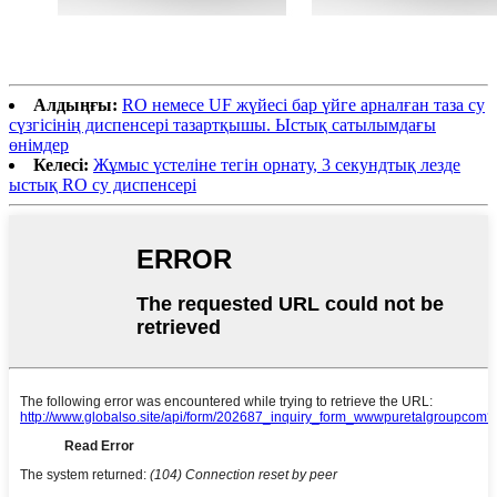
Алдыңғы:
RO немесе UF жүйесі бар үйге арналған таза су
сүзгісінің диспенсері тазартқышы. Ыстық сатылымдағы
өнімдер
Келесі:
Жұмыс үстеліне тегін орнату, 3 секундтық лезде
ыстық RO су диспенсері