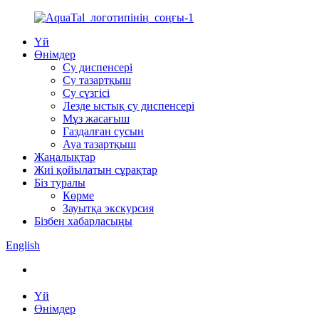
Үй
Өнімдер
Су диспенсері
Су тазартқыш
Су сүзгісі
Лезде ыстық су диспенсері
Мұз жасағыш
Газдалған сусын
Ауа тазартқыш
Жаңалықтар
Жиі қойылатын сұрақтар
Біз туралы
Көрме
Зауытқа экскурсия
Бізбен хабарласыңы
English
Үй
Өнімдер