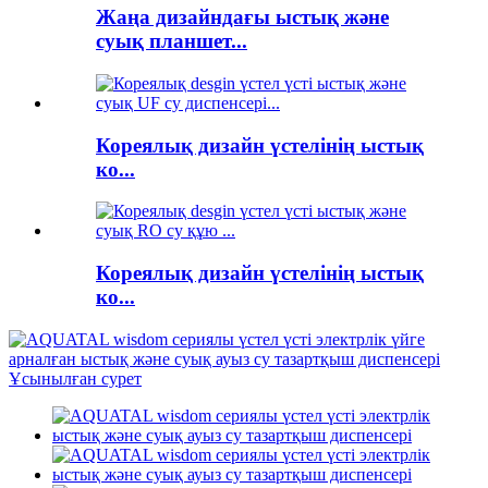
Жаңа дизайндағы ыстық және
суық планшет...
Кореялық дизайн үстелінің ыстық
ко...
Кореялық дизайн үстелінің ыстық
ко...