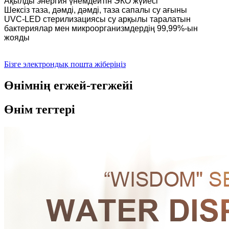
Ақылды энергия үнемдейтін ЭКО жүйесі
Шексіз таза, дәмді, дәмді, таза сапалы су ағыны
UVC-LED стерилизациясы су арқылы таралатын
бактериялар мен микроорганизмдердің 99,99%-ын
жояды
Бізге электрондық пошта жіберіңіз
Өнімнің егжей-тегжейі
Өнім тегтері