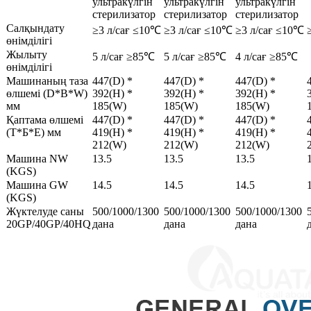
ультракүлгін
ультракүлгін
ультракүлгін
стерилизатор
стерилизатор
стерилизатор
Салқындату
≥3 л/сағ ≤10℃
≥3 л/сағ ≤10℃
≥3 л/сағ ≤10℃
өнімділігі
Жылыту
5 л/сағ ≥85℃
5 л/сағ ≥85℃
4 л/сағ ≥85℃
өнімділігі
Машинаның таза
447(D) *
447(D) *
447(D) *
өлшемі (D*B*W)
392(H) *
392(H) *
392(H) *
мм
185(W)
185(W)
185(W)
Қаптама өлшемі
447(D) *
447(D) *
447(D) *
(Т*Б*Е) мм
419(H) *
419(H) *
419(H) *
212(W)
212(W)
212(W)
Машина NW
13.5
13.5
13.5
(KGS)
Машина GW
14.5
14.5
14.5
(KGS)
Жүктелуде саны
500/1000/1300
500/1000/1300
500/1000/1300
20GP/40GP/40HQ
дана
дана
дана