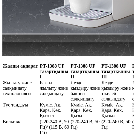
Жалпы ақпарат
PT-1388 UF
PT-1388 UF
PT-1388 UF
тазартқышы-
тазартқышы-
тазартқышы-
I
II
III
I
Жылыту және
Бакты
Лезде
Лезде
салқындату
жылыту және
қыздыру және
қыздыру және
технологиясы
салқындату
бакпен
тікелей
салқындату
салқындату
Түс таңдауы
Күміс. Ақ.
Күміс. Ақ.
Күміс. Ақ.
Қара. Көк.
Қара. Көк.
Қара. Көк.
Қызыл.…..
Қызыл.…..
Қызыл.…..
Вольтаж
(220-240 В, 50
(220-240 В, 50
(220-240 В, 50
Гц)/ (115 В, 60
Гц)
Гц)
Гц)