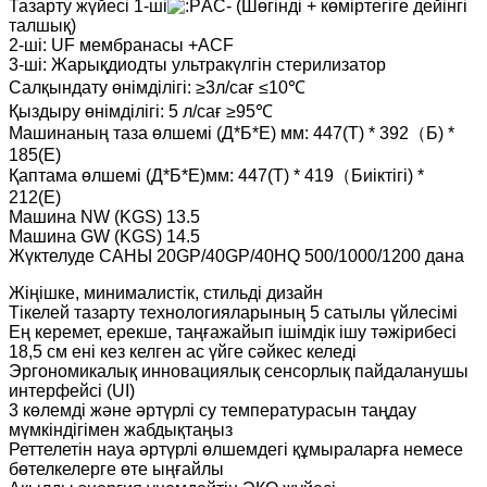
Тазарту жүйесі 1-ші
AC- (Шөгінді + көміртегіге дейінгі
талшық)
2-ші: UF мембранасы +ACF
3-ші: Жарықдиодты ультракүлгін стерилизатор
Салқындату өнімділігі: ≥3л/сағ ≤10℃
Қыздыру өнімділігі: 5 л/сағ ≥95℃
Машинаның таза өлшемі (Д*Б*Е) мм: 447(Т) * 392（Б) *
185(Е)
Қаптама өлшемі (Д*Б*Е)мм: 447(Т) * 419（Биіктігі) *
212(Е)
Машина NW (KGS) 13.5
Машина GW (KGS) 14.5
Жүктелуде САНЫ 20GP/40GP/40HQ 500/1000/1200 дана
Жіңішке, минималистік, стильді дизайн
Тікелей тазарту технологияларының 5 сатылы үйлесімі
Ең керемет, ерекше, таңғажайып ішімдік ішу тәжірибесі
18,5 см ені кез келген ас үйге сәйкес келеді
Эргономикалық инновациялық сенсорлық пайдаланушы
интерфейсі (UI)
3 көлемді және әртүрлі су температурасын таңдау
мүмкіндігімен жабдықтаңыз
Реттелетін науа әртүрлі өлшемдегі құмыраларға немесе
бөтелкелерге өте ыңғайлы