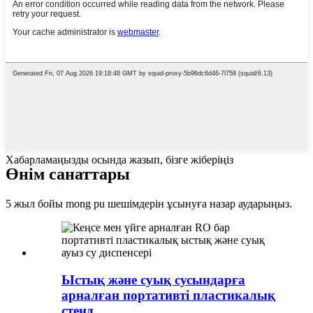
Хабарламаңызды осында жазып, бізге жіберіңіз
Өнім санаттары
5 жыл бойы mong pu шешімдерін ұсынуға назар аударыңыз.
Ыстық және суық сусындарға
арналған портативті пластикалық
стенд ...