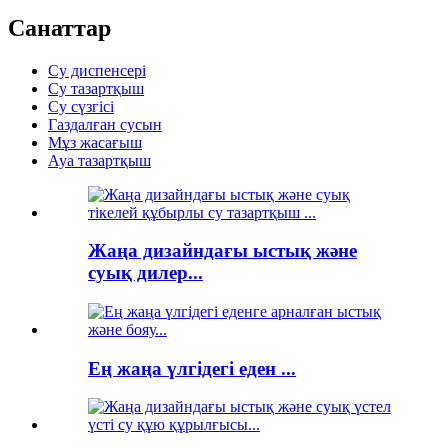
Санаттар
Су диспенсері
Су тазартқыш
Су сүзгісі
Газдалған сусын
Мұз жасағыш
Ауа тазартқыш
Жаңа дизайндағы ыстық және
суық дилер...
Ең жаңа үлгідегі еден ...