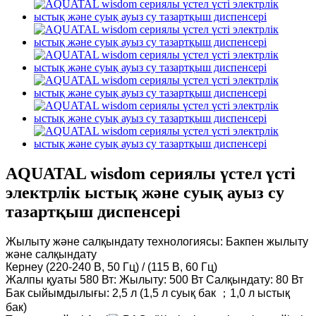
AQUATAL wisdom сериялы үстел үсті
электрлік ыстық және суық ауыз су
тазартқыш диспенсері
Жылыту және салқындату технологиясы: Бакпен жылыту
және салқындату
Кернеу (220-240 В, 50 Гц) / (115 В, 60 Гц)
Жалпы қуаты 580 Вт: Жылыту: 500 Вт Салқындату: 80 Вт
Бак сыйымдылығы: 2,5 л (1,5 л суық бак ；1,0 л ыстық
бак)