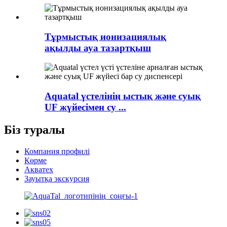
Тұрмыстық ионизациялық
ақылды ауа тазартқыш
Aquatal үстелінің ыстық және суық
UF жүйесімен су ...
Біз туралы
Компания профилі
Көрме
Акватех
Зауытқа экскурсия