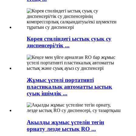
Корея стиліндегі ыстық суық су
диспенсері/тік ...
Жұмыс үстелі портативті
пластикалық автоматты ыстық
суық ішімдік ...
Ақылды жұмыс үстелін тегін
орнату лезде ыстық RO ...