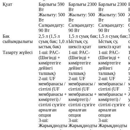
Қуат
Барлығы 590
Барлығы 2300
Барлығы 2300
Вт
Вт
Вт
Жылыту: 500
Жылыту: 500
Жылыту: 500
Вт
Вт
Вт
Салқындату:
Салқындату:
Салқындату:
90 Вт
90 Вт
90 Вт
Бак
2,5 л (1,5 л
1,5 л суық бак;
1,5 л суық бак;
сыйымдылығы
суық бак; 1,0 л
Ыстық су,
Ыстық су,
ыстық бак)
шексіз қуат
шексіз қуат
Тазарту жүйесі
1-ші: PAC-
1-ші: PAC-
1-ші: PAC-
(Шөгінді +
(Шөгінді +
(Шөгінді +
көміртегіге
көміртегіге
көміртегіге
дейінгі
дейінгі
дейінгі
талшық)
талшық)
талшық)
2-ші: UF
2-ші: UF
2-ші: UF
мембранасы /
мембранасы /
мембранасы /
сілтілі (UF
сілтілі (UF
сілтілі (UF
мембранасы +
мембранасы +
мембранасы +
көміртегі) /
көміртегі) /
көміртегі) /
сілтілі сүзгіге
сілтілі сүзгіге
сілтілі сүзгіге
арналған
арналған
арналған
опция
опция
опция
3-ші:
3-ші:
3-ші:
Жарықдиодты
Жарықдиодты
Жарықдиодты