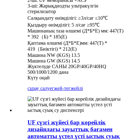
2-ші: UF мембранасы +ACF
3-ші: Жарықдиодты ультракүлгін
стерилизатор
Салқындату өнімділігі: ≥3л/сағ ≤10℃
Қыздыру өнімділігі: 5 л/сағ ≥95℃
Машинаның таза өлшемі (Д*Б*Е) мм: 447(Т)
* 392（Б) * 185(Е)
Қаптама өлшемі (Д*Б*Е)мм: 447(Т) *
419（Биіктігі) * 212(Е)
Машина NW (KGS) 13.5
Машина GW (KGS) 14.5
Жүктелуде САНЫ 20GP/40GP/40HQ
500/1000/1200 дана
Күту оңай
сұрау салу
егжей-тегжейлі
UF сүзгі жүйесі бар корейлік
дизайндағы зауыттық бағамен
автоматты үстел үсті ыстық суық