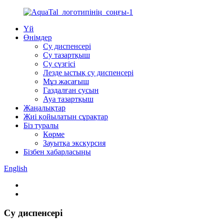
Үй
Өнімдер
Су диспенсері
Су тазартқыш
Су сүзгісі
Лезде ыстық су диспенсері
Мұз жасағыш
Газдалған сусын
Ауа тазартқыш
Жаңалықтар
Жиі қойылатын сұрақтар
Біз туралы
Көрме
Зауытқа экскурсия
Бізбен хабарласыңы
English
Су диспенсері