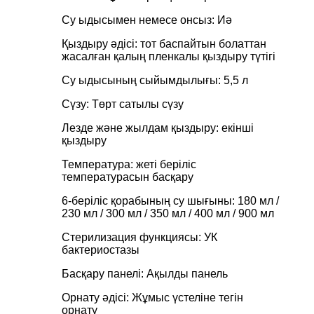
Су ыдысымен немесе онсыз: Иә
Қыздыру әдісі: тот баспайтын болаттан
жасалған қалың пленкалы қыздыру түтігі
Су ыдысының сыйымдылығы: 5,5 л
Сүзу: Төрт сатылы сүзу
Лезде және жылдам қыздыру: екінші
қыздыру
Температура: жеті беріліс
температурасын басқару
6-беріліс қорабының су шығыны: 180 мл /
230 мл / 300 мл / 350 мл / 400 мл / 900 мл
Стерилизация функциясы: УК
бактериостазы
Басқару панелі: Ақылды панель
Орнату әдісі: Жұмыс үстеліне тегін
орнату