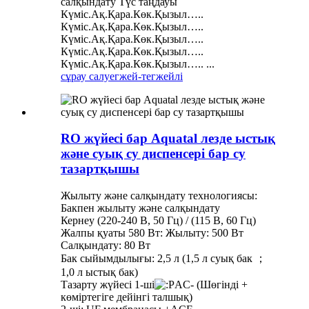
салқындату Түс таңдауы
Күміс.Ақ.Қара.Көк.Қызыл…..
Күміс.Ақ.Қара.Көк.Қызыл…..
Күміс.Ақ.Қара.Көк.Қызыл…..
Күміс.Ақ.Қара.Көк.Қызыл…..
Күміс.Ақ.Қара.Көк.Қызыл….. ...
сұрау салу
егжей-тегжейлі
RO жүйесі бар Aquatal лезде ыстық
және суық су диспенсері бар су
тазартқышы
Жылыту және салқындату технологиясы:
Бакпен жылыту және салқындату
Кернеу (220-240 В, 50 Гц) / (115 В, 60 Гц)
Жалпы қуаты 580 Вт: Жылыту: 500 Вт
Салқындату: 80 Вт
Бак сыйымдылығы: 2,5 л (1,5 л суық бак ；
1,0 л ыстық бак)
Тазарту жүйесі 1-ші
AC- (Шөгінді +
көміртегіге дейінгі талшық)