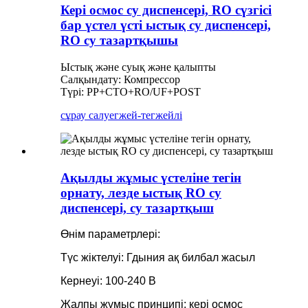
Кері осмос су диспенсері, RO сүзгісі
бар үстел үсті ыстық су диспенсері,
RO су тазартқышы
Ыстық және суық және қалыпты
Салқындату: Компрессор
Түрі: PP+CTO+RO/UF+POST
сұрау салу
егжей-тегжейлі
Ақылды жұмыс үстеліне тегін
орнату, лезде ыстық RO су
диспенсері, су тазартқыш
Өнім параметрлері:
Түс жіктелуі: Гдыния ақ билбал жасыл
Кернеуі: 100-240 В
Жалпы жұмыс принципі: кері осмос