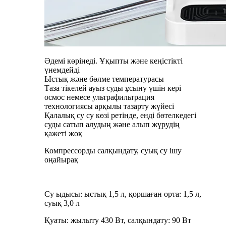
Әдемі көрінеді. Ұқыпты және кеңістікті
үнемдейді
Ыстық және бөлме температурасы
Таза тікелей ауыз суды ұсыну үшін кері
осмос немесе ультрафильтрация
технологиясы арқылы тазарту жүйесі
Қалалық су су көзі ретінде, енді бөтелкедегі
суды сатып алудың және алып жүрудің
қажеті жоқ
Компрессорды салқындату, суық су ішу
оңайырақ
Су ыдысы: ыстық 1,5 л, қоршаған орта: 1,5 л,
суық 3,0 л
Қуаты: жылыту 430 Вт, салқындату: 90 Вт