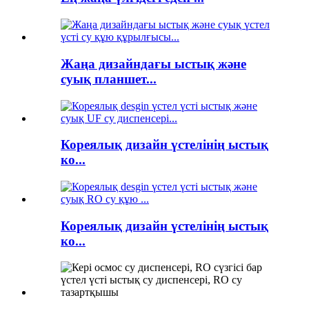
Жаңа дизайндағы ыстық және
суық планшет...
Кореялық дизайн үстелінің ыстық
ко...
Кореялық дизайн үстелінің ыстық
ко...