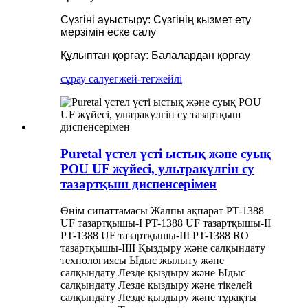
Сүзгіні ауыстыру: Сүзгінің қызмет ету
мерзімін еске салу
Құлыптан қорғау: Балалардан қорғау
сұрау салу
егжей-тегжейлі
Puretal үстел үсті ыстық және суық
POU UF жүйесі, ультракүлгін су
тазартқыш диспенсерімен
Өнім сипаттамасы Жалпы ақпарат PT-1388
UF тазартқышы-I PT-1388 UF тазартқышы-II
PT-1388 UF тазартқышы-III PT-1388 RO
тазартқышы-IIII Қыздыру және салқындату
технологиясы Ыдыс жылыту және
салқындату Лезде қыздыру және Ыдыс
салқындату Лезде қыздыру және тікелей
салқындату Лезде қыздыру және тұрақты