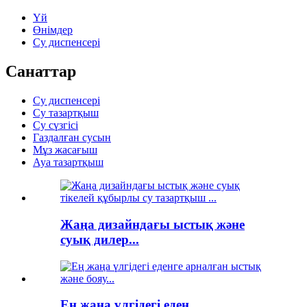
Үй
Өнімдер
Су диспенсері
Санаттар
Су диспенсері
Су тазартқыш
Су сүзгісі
Газдалған сусын
Мұз жасағыш
Ауа тазартқыш
Жаңа дизайндағы ыстық және
суық дилер...
Ең жаңа үлгідегі еден ...