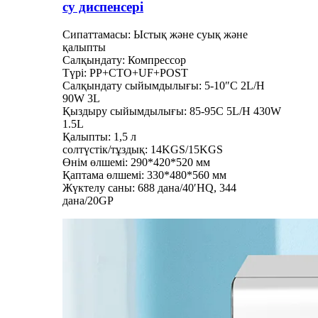
су диспенсері
Сипаттамасы: Ыстық және суық және
қалыпты
Салқындату: Компрессор
Түрі: PP+CTO+UF+POST
Салқындату сыйымдылығы: 5-10″C 2L/H
90W 3L
Қыздыру сыйымдылығы: 85-95C 5L/H 430W
1.5L
Қалыпты: 1,5 л
солтүстік/тұздық: 14KGS/15KGS
Өнім өлшемі: 290*420*520 мм
Қаптама өлшемі: 330*480*560 мм
Жүктелу саны: 688 дана/40′HQ, 344
дана/20GP